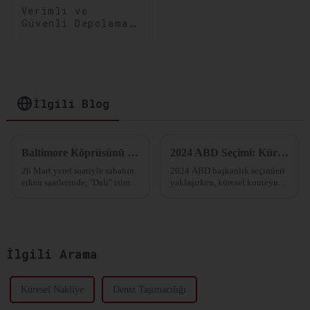
Verimli ve
Güvenli Depolama
Çözümleri:
Depolama ve
Dağıtımınızı
Optimize Edin
İlgili Blog
Baltimore Köprüsünü Çöken Kargo Gemisi
2024 ABD Seçimi: Küresel Nakliye Pazarı İçin Bir Dönüm Noktası
26 Mart yerel saatiyle sabahın
2024 ABD başkanlık seçimleri
erken saatlerinde, "Dali" isimli
yaklaşırken, küresel konteyner
konteyner gemisi ABD'nin
nakliye pazarının önemli
Baltimore kentindeki Francis
değişiklikler geçirmesi
Scott Key Köprüsü'ne çarparak
bekleniyor.
köprünün büyük bölümünün
çökmesine neden oldu.
İlgili Arama
Küresel Nakliye
Deniz Taşımacılığı