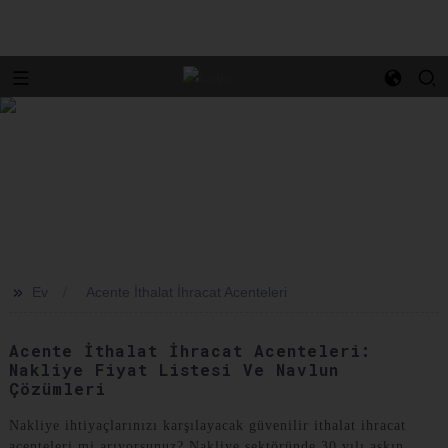
>>
Ev
Acente İthalat İhracat Acenteleri
Acente İthalat İhracat Acenteleri:
Nakliye Fiyat Listesi Ve Navlun
Çözümleri
Nakliye ihtiyaçlarınızı karşılayacak güvenilir ithalat ihracat
acenteleri mi arıyorsunuz? Nakliye sektöründe 30 yılı aşkın