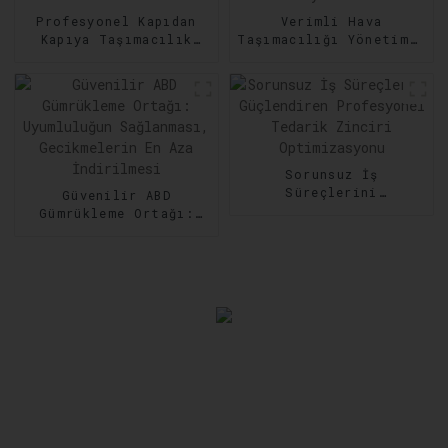
Profesyonel Kapıdan
Verimli Hava
Kapıya Taşımacılık
Taşımacılığı Yönetimi:
Hizmetleri: Her Adımda
Nakliyede Hız ve
Güvenilirlik
Hassasiyeti Artırma
Sorunsuz İş
Süreçlerini
Güvenilir ABD
Güçlendiren
Gümrükleme Ortağı:
Profesyonel Tedarik
Uyumluluğun
Zinciri Optimizasyonu
Sağlanması,
Gecikmelerin En Aza
İndirilmesi