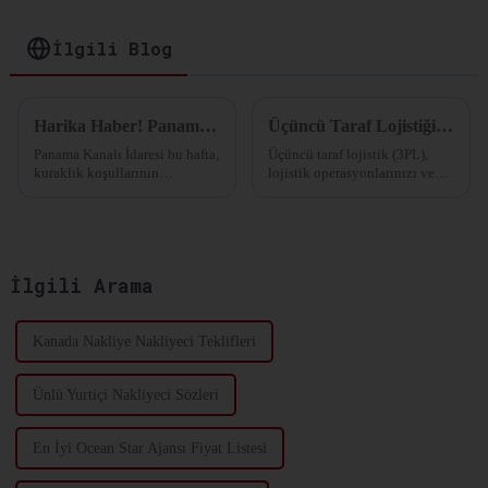
Optimize Edin
İlgili Blog
Harika Haber! Panama Kanalı Kuraklık Durumu İyileşiyor, Kısıtlamalar Hafifliyor!
Üçüncü Taraf Lojistiği: Tedarik Zinciri Operasyonlarını Basitleştirme
Panama Kanalı İdaresi bu hafta,
Üçüncü taraf lojistik (3PL),
kuraklık koşullarının
lojistik operasyonlarınızı ve
hafiflemesi nedeniyle Panama
tedarik zinciri yönetiminizi
Kanalı'ndaki su seviyesinde
harici bir şirkete dış kaynak
artış belirtileri görüldüğünü ve
kullanarak yaptırmanız
kanalın kademeli olarak...
anlamına gelir.
İlgili Arama
Kanada Nakliye Nakliyeci Teklifleri
Ünlü Yurtiçi Nakliyeci Sözleri
En İyi Ocean Star Ajansı Fiyat Listesi