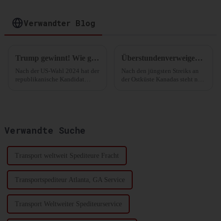
Distribution
Verwandter Blog
Trump gewinnt! Wie geht es weiter mit der Schifffahrtsbranche? Neueste Analyse
Überstundenverweigerung! Nordamerikas größter Hafen tritt in einen „unbefristeten Streik“! Steigen die transatlantischen Frachtraten?
Nach der US-Wahl 2024 hat der
Nach den jüngsten Streiks an
republikanische Kandidat
der Ostküste Kanadas steht nun
Donald Trump mehr als 270
auch der kanadische Hafen von
Stimmen der Wahlmänner auf
Montreal vor einem
sich vereinen können und sich
„unbefristeten
damit die Präsidentschaft
Überstundenstreik“. Die
gesichert.
Arbeitskonflikte nehmen zu,
Verwandte Suche
und die Reedereien versuchen,
die Überstunden zu erhöhen...
Transport weltweit Spediteure Fracht
Transportspediteur Atlanta, GA Service
Transport Weltweiter Spediteurservice