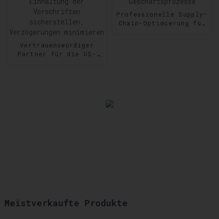
Professionelle Supply-
Chain-Optimierung für
reibungslose
Geschäftsprozesse
Vertrauenswürdiger
Partner für die US-
Zollabfertigung:
Einhaltung der
Vorschriften
sicherstellen,
Verzögerungen
minimieren
Meistverkaufte Produkte