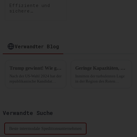
Effiziente und
sichere
Lagerlösungen:
Optimierung Ihrer
Lagerung und
Distribution
Verwandter Blog
Trump gewinnt! Wie geht es weiter mit der Schifffahrtsbranche? Neueste Analyse
Geringe Kapazitäten, Mangel an Leercontainern! Die Frachtraten werden voraussichtlich in den nächsten vier Wochen ihren Höhepunkt erreichen.
Nach der US-Wahl 2024 hat der
Inmitten der turbulenten Lage
republikanische Kandidat
in der Region des Roten
Donald Trump mehr als 270
Meeres und der Auswirkungen
Stimmen der Wahlmänner auf
von Problemen wie
sich vereinen können und sich
Schiffsumleitungen,
damit die Präsidentschaft
Verspätungen und
gesichert.
Annullierungen bekommt die
Verwandte Suche
Schifffahrtsbranche allmählich
die Folgen zu spüren.
Beste intermodale Speditionsunternehmen