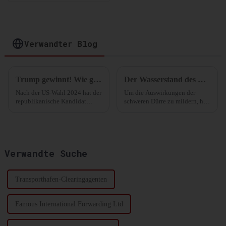
Optimierung Ihrer
Lagerung und
Distribution
Verwandter Blog
Trump gewinnt! Wie geht es weiter mit der Schifffahrtsbranche? Neueste Analyse
Der Wasserstand des Panamakanals wird weiter sinken
Nach der US-Wahl 2024 hat der
Um die Auswirkungen der
republikanische Kandidat
schweren Dürre zu mildern, hat
Donald Trump mehr als 270
die Panamakanal-Behörde
Stimmen der Wahlmänner auf
(ACP) kürzlich ihre
sich vereinen können und sich
Schifffahrtsbeschränkungen
damit die Präsidentschaft
aktualisiert. Die Zahl der
gesichert.
Schiffe, die täglich diesen
Verwandte Suche
wichtigen globalen
Handelsplatz passieren, ist
gestiegen.
Transporthafen-Clearingagenten
Famous International Forwarding Ltd