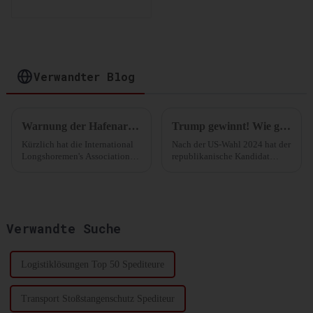
Lagerlösungen:
Optimierung Ihrer
Lagerung und
Distribution
Verwandter Blog
Warnung der Hafenarbeiter an der Ostküste: Bereit zum Streik!
Trump gewinnt! Wie geht es weiter mit der Schifffahrtsbranche? Neueste Analyse
Kürzlich hat die International
Nach der US-Wahl 2024 hat der
Longshoremen's Association
republikanische Kandidat
(ILA), die größte Gewerkschaft
Donald Trump mehr als 270
der Seeleute in den Vereinigten
Stimmen der Wahlmänner auf
Staaten, die ursprünglich
sich vereinen können und sich
geplanten Tarifverhandlungen
damit die Präsidentschaft
ausgesetzt...
gesichert.
Verwandte Suche
Logistiklösungen Top 50 Spediteure
Transport Stoßstangenschutz Spediteur