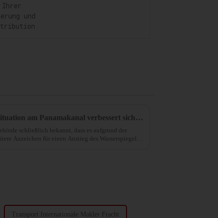
Lagerung und
Distribution
Tolle Neuigkeiten! Die Dürresituation am Panamakanal verbessert sich, was zu einer Lockerung der Beschränkungen führt!
örde schließlich bekannt, dass es aufgrund der
ere Anzeichen für einen Anstieg des Wasserspiegels
weise ...
Transport Internationale Makler Fracht