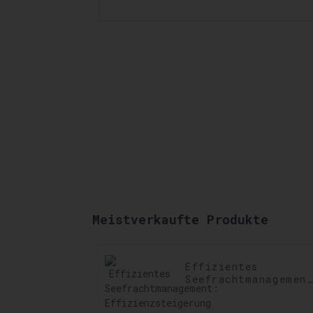
Meistverkaufte Produkte
Effizientes
Seefrachtmanagemen
Effizienzsteigerung
im Seefrachtbetrieb