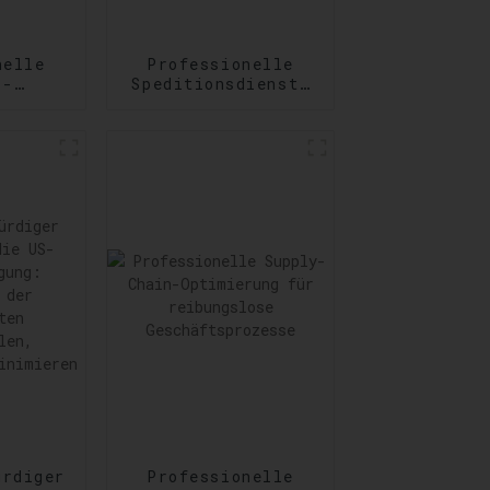
nelle
Professionelle
s-
Speditionsdienste
nste:
von Tür zu Tür:
ng
Zuverlässigkeit
er und
auf Schritt und
der
Tritt
derungen
ürdiger
Professionelle