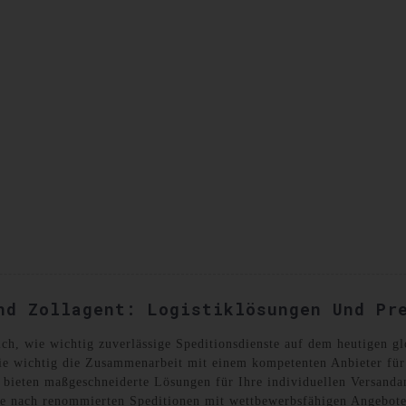
SANDKISTEN
KONTAKTIEREN SIE UNS
nd Zollagent: Logistiklösungen Und Pr
ich, wie wichtig zuverlässige Speditionsdienste auf dem heutigen g
wie wichtig die Zusammenarbeit mit einem kompetenten Anbieter fü
r bieten maßgeschneiderte Lösungen für Ihre individuellen Versanda
e nach renommierten Speditionen mit wettbewerbsfähigen Angeboten