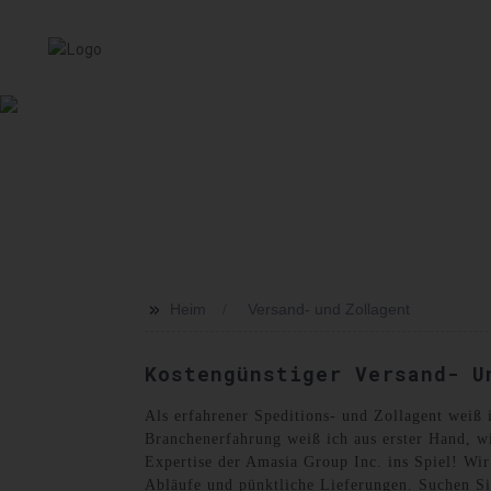
HEIM
SERVICE
ÜBER UNS
NACHRICHT
VER
>>
Heim
Versand- und Zollagent
Kostengünstiger Versand- U
Als erfahrener Speditions- und Zollagent weiß 
Branchenerfahrung weiß ich aus erster Hand, 
Expertise der Amasia Group Inc. ins Spiel! Wi
Abläufe und pünktliche Lieferungen. Suchen Si