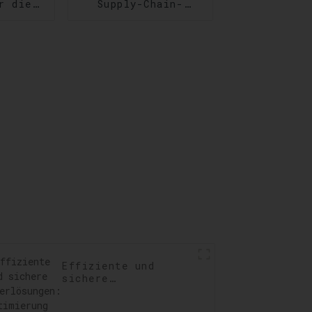
r die
Supply-Chain-
Optimierung für
igung:
reibungslose
g der
Geschäftsprozesse
ften
llen,
ngen
ren
Effiziente und
sichere
Lagerlösungen:
Optimierung Ihrer