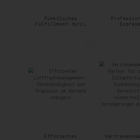
Pünktliches
Professio
Fulfillment durch
Expres
Amazon Services:
Versanddie
Effizienzsteigerung
Erfüllu
bei der
vielfältig
Auftragsabwicklung
dringen
Versandanfor
Effizientes
Vertrauensw