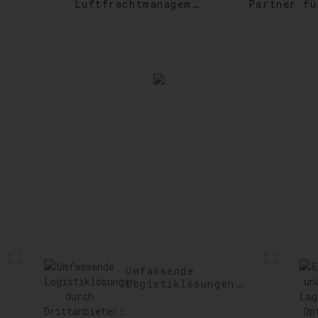
Luftfrachtmanagement:
Partner fü
Geschwindigkeit
US-
und Präzision im
Zollabfert
Versand steigern
Einhaltun
Vorschri
sicherste
Verzögeru
minimie
Umfassende
t:
Logistiklösungen
durch
Drittanbieter: Ihre