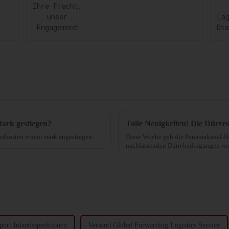
Fracht, unser
Engagement
tark gestiegen?
ndkosten erneut stark angestiegen.
Diese Woche gab die Panamakanal-Beh
nachlassenden Dürrebedingungen weit
des Panamakanals gebe und sie schritt
port Inlandsspeditionen
Versand Global Forwarding Logistics Service