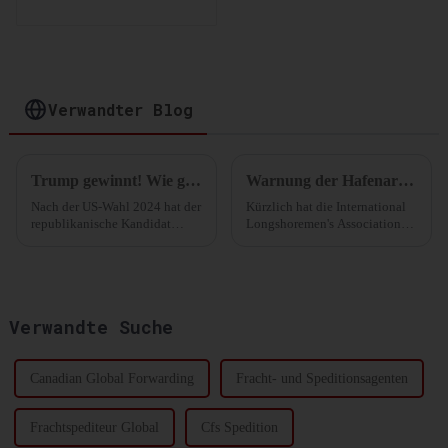
Lagerlösungen:
Optimierung Ihrer
Lagerung und
Distribution
Verwandter Blog
Trump gewinnt! Wie geht es weiter mit der Schifffahrtsbranche? Neueste Analyse
Warnung der Hafenarbeiter an der Ostküste: Bereit zum Streik!
Nach der US-Wahl 2024 hat der
Kürzlich hat die International
republikanische Kandidat
Longshoremen's Association
Donald Trump mehr als 270
(ILA), die größte Gewerkschaft
Stimmen der Wahlmänner auf
der Seeleute in den Vereinigten
sich vereinen können und sich
Staaten, die ursprünglich
damit die Präsidentschaft
geplanten Tarifverhandlungen
gesichert.
ausgesetzt...
Verwandte Suche
Canadian Global Forwarding
Fracht- und Speditionsagenten
Frachtspediteur Global
Cfs Spedition