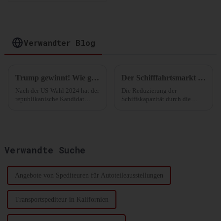
Optimierung Ihrer
Lagerung und
Distribution
Verwandter Blog
Trump gewinnt! Wie geht es weiter mit der Schifffahrtsbranche? Neueste Analyse
Der Schifffahrtsmarkt erlebt auf vielen Routen Platzmangel!
Nach der US-Wahl 2024 hat der
Die Reduzierung der
republikanische Kandidat
Schiffskapazität durch die
Donald Trump mehr als 270
Reedereien ist wirksam. Viele
Stimmen der Wahlmänner auf
Spediteure sagten, dass zwar
sich vereinen können und sich
viele Routen voll ausgelastet
damit die Präsidentschaft
seien, dies aber im Grunde der
gesichert.
Grund sei, warum
Verwandte Suche
Linienreedereien ...
Angebote von Spediteuren für Autoteileausstellungen
Transportspediteur in Kalifornien