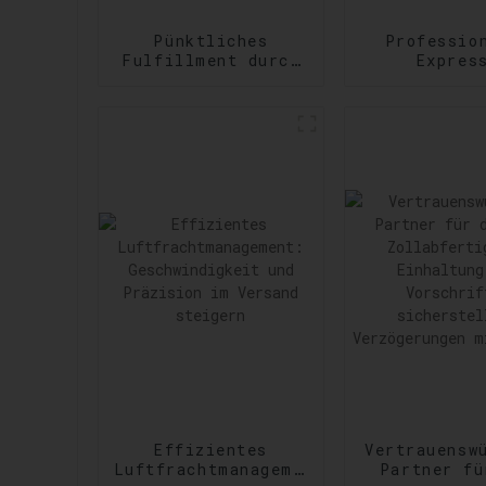
Pünktliches
Professio
Fulfillment durch
Expres
Amazon Services:
Versanddie
Effizienzsteigerung
Erfüllu
bei der
vielfältig
Auftragsabwicklung
dringen
Versandanfor
Effizientes
Vertrauensw
Luftfrachtmanagement:
Partner fü