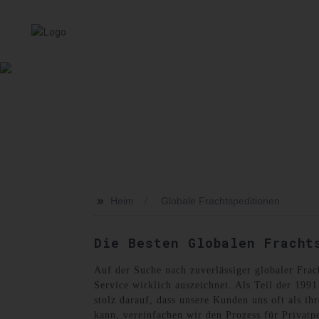
HEIM
SERVICE
ÜBER UNS
NACHRICHT
VER
>>
Heim
Globale Frachtspeditionen
Die Besten Globalen Fracht
Auf der Suche nach zuverlässiger globaler Frac
Service wirklich auszeichnet. Als Teil der 199
stolz darauf, dass unsere Kunden uns oft als ih
kann, vereinfachen wir den Prozess für Privatp