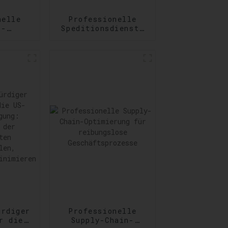
nelle
Professionelle
s-
Speditionsdienste
nste:
von Tür zu Tür:
ng
Zuverlässigkeit
er und
auf Schritt und
der
Tritt
derungen
ürdiger
Professionelle
r die
Supply-Chain-