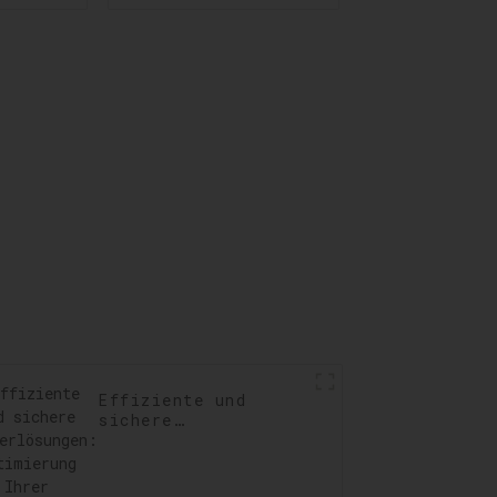
Optimierung für
igung:
reibungslose
g der
Geschäftsprozesse
ften
llen,
ngen
ren
Effiziente und
sichere
Lagerlösungen:
Optimierung Ihrer
Lagerung und