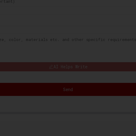
AI Helps Write
Send