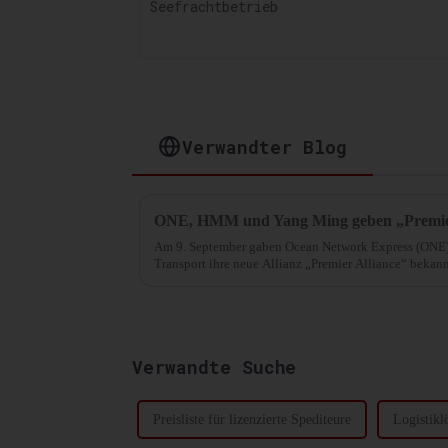
Verwandter Blog
ONE, HMM und Yang Ming geben „Premier
Am 9. September gaben Ocean Network Express (ON
Transport ihre neue Allianz „Premier Alliance“ bekannt
in Kraft tritt. Die Allianz...
Verwandte Suche
Preisliste für lizenzierte Spediteure
Logistikl