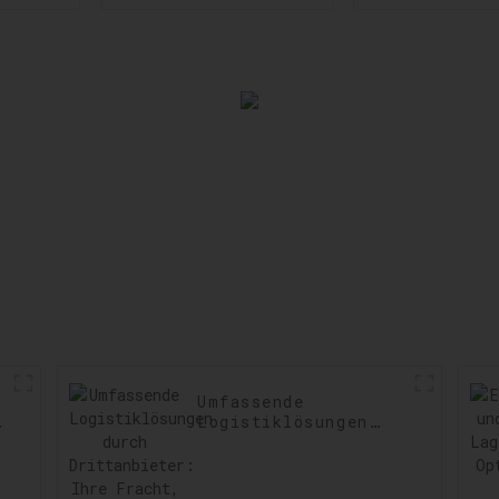
Geschwindigkeit
US-
und Präzision im
Zollabfert
Versand steigern
Einhaltun
Vorschri
sicherste
Verzögeru
minimie
Umfassende
t:
Logistiklösungen
durch
Drittanbieter: Ihre
Fracht, unser