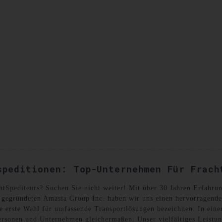
SANDKISTEN
KONTAKTIEREN SIE UNS
speditionen: Top-Unternehmen Für Frach
ht
Spediteur
s? Suchen Sie nicht weiter! Mit über 30 Jahren Erfahru
1 gegründeten Amasia Group Inc. haben wir uns einen hervorragenden
re erste Wahl für umfassende Transportlösungen bezeichnen. In einer
ersonen und Unternehmen gleichermaßen. Unser vielfältiges Leistungs