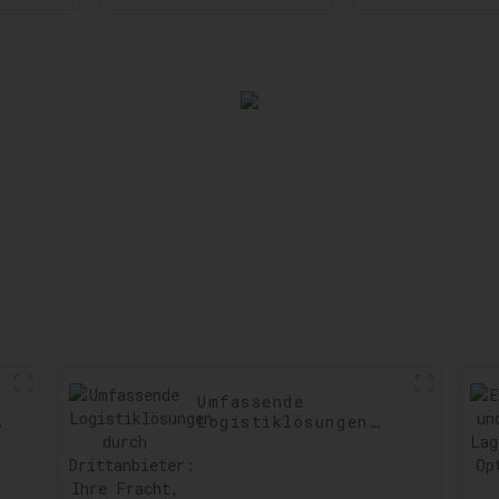
Geschwindigkeit
US-
und Präzision im
Zollabfert
Versand steigern
Einhaltun
Vorschri
sicherste
Verzögeru
minimie
Umfassende
t:
Logistiklösungen
durch
Drittanbieter: Ihre
Fracht, unser