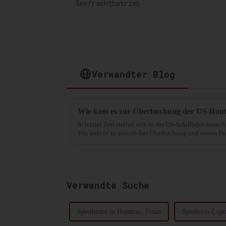
Verwandter Blog
Wie kam es zur Überbuchung der US-Rou
In letzter Zeit stellen sich in der US-Schifffahrtsbran
Wie kam es zu plötzlicher Überbuchung und einem Prei
wichtigsten Importgüter aus ...
Verwandte Suche
Spediteure in Houston, Texas
Spedition Expo