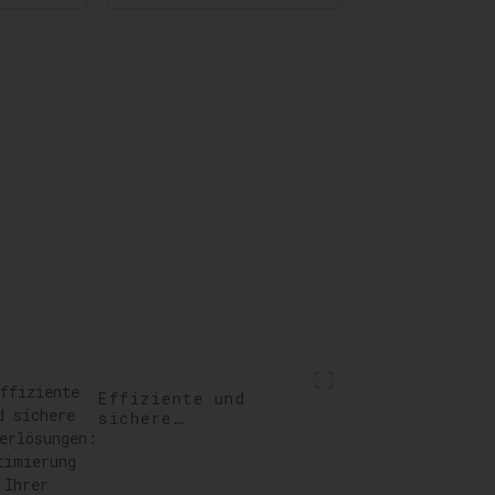
Optimierung für
igung:
reibungslose
g der
Geschäftsprozesse
ften
llen,
ngen
ren
Effiziente und
sichere
Lagerlösungen:
Optimierung Ihrer
Lagerung und