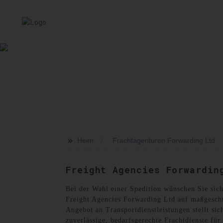
HEIM
SERVICE
ÜBER UNS
NACHRICHT
VER
>>
Heim
Frachtagenturen Forwarding Ltd
Freight Agencies Forwardin
Bei der Wahl einer Spedition wünschen Sie sich
Freight Agencies Forwarding Ltd auf maßgeschne
Angebot an Transportdienstleistungen stellt sic
zuverlässige, bedarfsgerechte Frachtdienste f