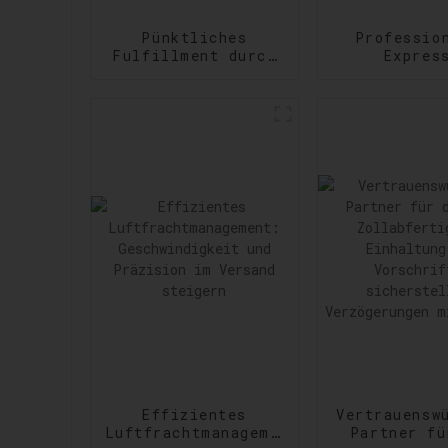
Pünktliches
Professio
Fulfillment durch
Expres
Amazon Services:
Versanddie
Effizienzsteigerung
Erfüllu
bei der
vielfältig
Auftragsabwicklung
dringen
Versandanfor
Effizientes
Vertrauensw
Luftfrachtmanagement:
Partner fü