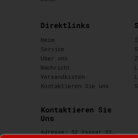
Direktlinks
Heim
I
Service
S
Über uns
Z
Nachricht
L
Versandkisten
L
Kontaktieren Sie uns
S
Kontaktieren Sie
Uns
Adresse: 52 Vassar St,