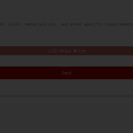
AI Helps Write
Send