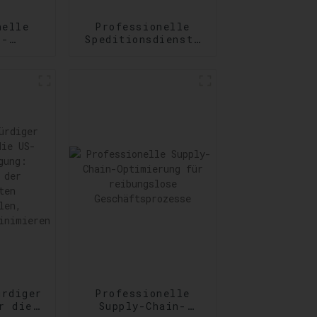
nelle
Professionelle
s-
Speditionsdienste
nste:
von Tür zu Tür:
ng
Zuverlässigkeit
er und
auf Schritt und
der
Tritt
derungen
ürdiger
Professionelle
r die
Supply-Chain-