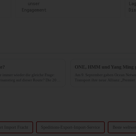
Engagement
te?
ONE, HMM und Yang Ming ge
che immer wieder die gleiche Frage:
Am 9. September gaben Ocean Netw
sanstieg auf dieser Route? Die 20
Transport ihre neue Allianz „Premier 
in Kraft tritt. Die Allianz...
rt Import Fracht
Speditions-Export-Import-Service
Beste weltwei