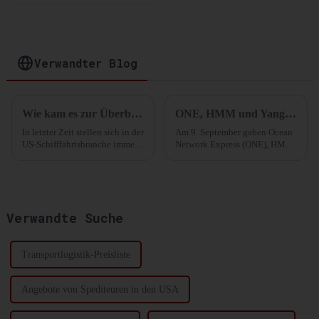
Optimierung Ihrer
Lagerung und
Distribution
Verwandter Blog
Wie kam es zur Überbuchung der US-Route?
ONE, HMM und Yang Ming geben „Premier Alliance“ bekannt
In letzter Zeit stellen sich in der
Am 9. September gaben Ocean
US-Schifffahrtsbranche immer
Network Express (ONE), HMM
wieder die gleiche Frage: Wie
und Yang Ming Marine
kam es zu plötzlicher
Transport ihre neue Allianz
Überbuchung und einem
„Premier Alliance“ bekannt,
Preisanstieg auf dieser Route?
die ab Februar 2025 für fünf
Die 20 wichtigsten Importgüter
Jahre in Kraft tritt. Die
Verwandte Suche
aus ...
Allianz...
Transportlogistik-Preisliste
Angebote von Spediteuren in den USA