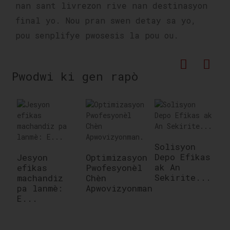
nan sant livrezon rive nan destinasyon
final yo. Nou pran swen detay sa yo,
pou senplifye pwosesis la pou ou.
Pwodwi ki gen rapò
Solisyon
Depo Efikas
Jesyon
Optimizasyon
S
ak An
efikas
Pwofesyonèl
L
Sekirite...
machandiz
Chèn
E
pa lanmè:
Apwovizyonman...
R
E...