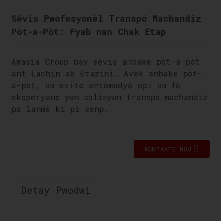
Sèvis Pwofesyonèl Transpò Machandiz
Pòt-a-Pòt: Fyab nan Chak Etap
Amasia Group bay sèvis anbake pòt-a-pòt
ant Lachin ak Etazini. Avèk anbake pòt-
a-pòt, ou evite entèmedyè epi ou fè
eksperyans yon solisyon transpò machandiz
pa lanmè ki pi senp.
KONTAKTE NOU
Detay Pwodwi