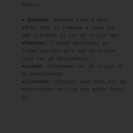
kouvri:
● Ranmase:
Ranmase kago a depi
adrès kote yo ranmase a rive jis
nan livrezon li nan pò orijin nan.
●
Chajman:
Transpò machandiz pa
lanmè/ayeryen soti nan pò orijin
rive nan pò destinasyon.
●
Ladwàn:
Dedwanman nan pò orijin ak
pò destinasyon.
●
Livrezon:
Livrezon kago soti nan pò
destinasyon an rive nan adrès final
la.