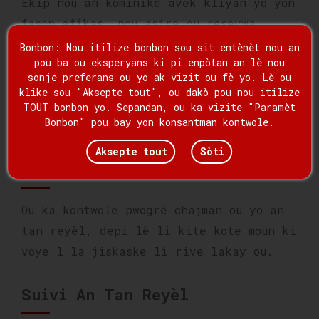
Ekip nou an kominike avèk kliyan yo yon
fason efikas, pou asire ou resevwa
enfòmasyon alè ak solisyon klè. Nou bay
Bonbon: Nou itilize bonbon sou sit entènèt nou an
pou ba ou eksperyans ki pi enpòtan an lè nou
priyorite a tan, pou nou vize idantifye
sonje preferans ou yo ak vizit ou fè yo. Lè ou
ak adrese rapidman nenpòt pwoblèm
klike sou "Aksepte tout", ou dakò pou nou itilize
potansyèl pou nou kenbe kontinwite ak
TOUT bonbon yo. Sepandan, ou ka vizite "Paramèt
Bonbon" pou bay yon konsantman kontwole.
efikasite sèvis nou an.
Aksepte tout
Sòti
Suivi Fyab
Ou ka kontwole pwogrè chajman ou yo an
tan reyèl, depi lè li kite kote moun ki
voye l la jiskaske li rive lakay ou.
Suivi An Tan Reyèl