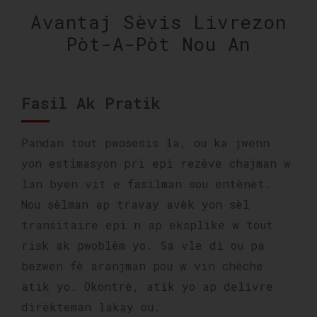
Avantaj Sèvis Livrezon
Pòt-A-Pòt Nou An
Fasil Ak Pratik
Pandan tout pwosesis la, ou ka jwenn
yon estimasyon pri epi rezève chajman w
lan byen vit e fasilman sou entènèt.
Nou sèlman ap travay avèk yon sèl
transitaire epi n ap eksplike w tout
risk ak pwoblèm yo. Sa vle di ou pa
bezwen fè aranjman pou w vin chèche
atik yo. Okontrè, atik yo ap delivre
dirèkteman lakay ou.