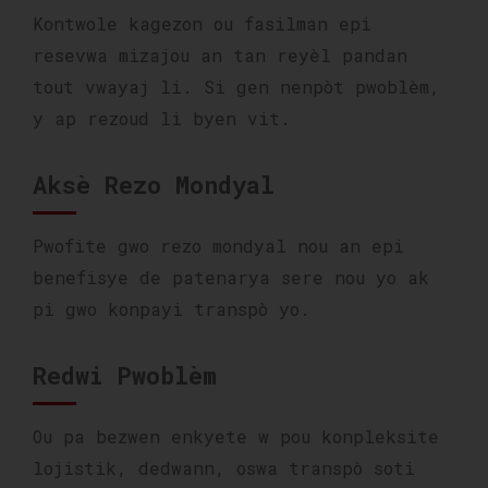
Kontwole kagezon ou fasilman epi
resevwa mizajou an tan reyèl pandan
tout vwayaj li. Si gen nenpòt pwoblèm,
y ap rezoud li byen vit.
Aksè Rezo Mondyal
Pwofite gwo rezo mondyal nou an epi
benefisye de patenarya sere nou yo ak
pi gwo konpayi transpò yo.
Redwi Pwoblèm
Ou pa bezwen enkyete w pou konpleksite
lojistik, dedwann, oswa transpò soti