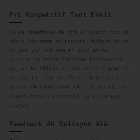
Pri Konpetitif Tout Enkli
Ou ka benefisye de pri ki kouvri tou de
sèvis livrezon ak ranmase. Malgre ke yo
ka gen yon pri yon ti kras pi wo
konpare ak metòd livrezon tradisyonèl
yo, yo ka efikas an tèm de valè jeneral
yo bay la. Tan ak efò ki ekonomize a,
ansanm ak konvenyans ak risk redwi, ka
depase depans adisyonèl la pou anpil
kliyan.
Feedback Ak Solisyon Alè