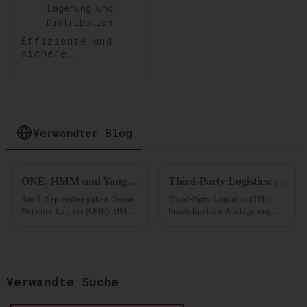
Effiziente und
sichere
Lagerlösungen:
Optimierung Ihrer
Lagerung und
Distribution
Verwandter Blog
ONE, HMM und Yang Ming geben „Premier Alliance“ bekannt
Third-Party Logistics: Vereinfachung der Lieferkettenabläufe
Am 9. September gaben Ocean
Third-Party Logistics (3PL)
Network Express (ONE), HMM
bezeichnet die Auslagerung
und Yang Ming Marine
Ihrer Logistikabläufe und Ihres
Transport ihre neue Allianz
Supply Chain Managements an
„Premier Alliance“ bekannt,
ein externes Unternehmen.
die ab Februar 2025 für fünf
Jahre in Kraft tritt. Die
Verwandte Suche
Allianz...