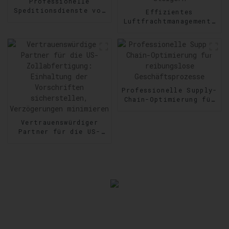
Professionelle
Speditionsdienste von
Effizientes
Tür zu Tür:
Luftfrachtmanagement:
Zuverlässigkeit auf
Geschwindigkeit und
Schritt und Tritt
Präzision im Versand
steigern
Professionelle Supply-
Chain-Optimierung für
reibungslose
Geschäftsprozesse
Vertrauenswürdiger
Partner für die US-
Zollabfertigung:
Einhaltung der
Vorschriften
sicherstellen,
Verzögerungen
minimieren