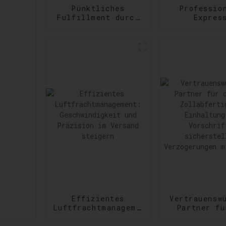
Pünktliches
Professio
Fulfillment durch
Expres
Amazon Services:
Versanddie
Effizienzsteigerung
Erfüllu
bei der
vielfältig
Auftragsabwicklung
dringen
Versandanfor
Effizientes
Vertrauensw
Luftfrachtmanagement:
Partner fü
Geschwindigkeit
US-
und Präzision im
Zollabfert