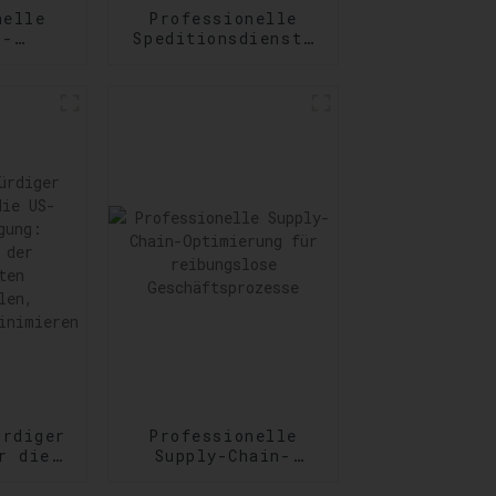
nelle
Professionelle
s-
Speditionsdienste
nste:
von Tür zu Tür:
ng
Zuverlässigkeit
er und
auf Schritt und
der
Tritt
derungen
ürdiger
Professionelle
r die
Supply-Chain-
Optimierung für
igung:
reibungslose