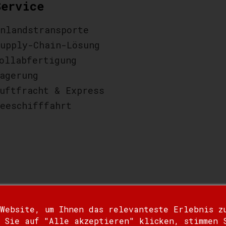
Service
nlandstransporte
upply-Chain-Lösung
ollabfertigung
agerung
uftfracht & Express
eeschifffahrt
 Website, um Ihnen das relevanteste Erlebnis z
 Sie auf "Alle akzeptieren" klicken, stimmen 