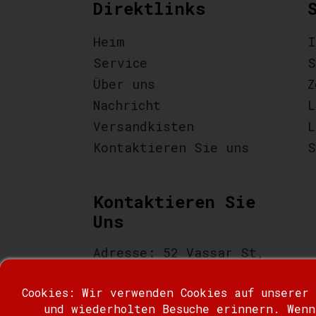
Direktlinks
Heim
I
Service
S
Über uns
Z
Nachricht
L
Versandkisten
L
Kontaktieren Sie uns
S
Kontaktieren Sie
Uns
Adresse: 52 Vassar St,
Staten Island, NY 10314
Cookies: Wir verwenden Cookies auf unserer
Tel: +1 646-403-6246
und wiederholten Besuche erinnern. Wenn