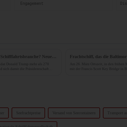
Trump gewinnt! Wie geht es weiter mit der Schifffahrtsbranche? Neueste Analyse
Frachtschiff, das die Baltim
idat Donald Trump mehr als 270
Am 26. März Ortszeit, in den frühen 
 sich damit die Präsidentschaft
mit der Francis Scott Key Bridge in 
einstürzte.
ner
Seefrachtpreise
Versand von Seecontainern
Transport 
nationale Schifffahrtsgesellschaft