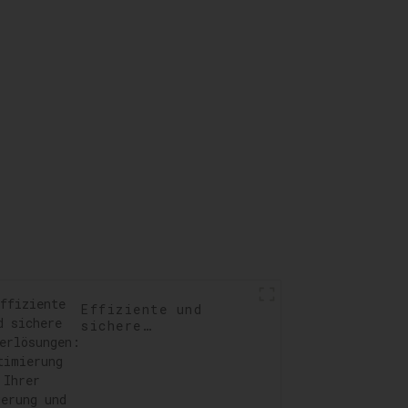
g der
Geschäftsprozesse
ften
llen,
ngen
ren
Effiziente und
sichere
Lagerlösungen:
Optimierung Ihrer
Lagerung und
Distribution