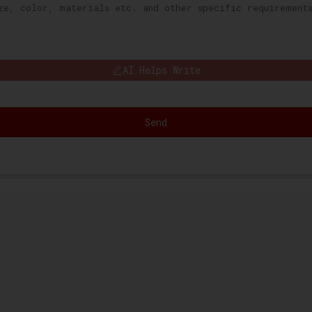
AI Helps Write
Send