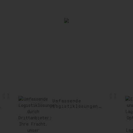
Versand steigern
Einhaltun
Vorschri
sicherste
Verzögeru
minimie
Umfassende
t:
Logistiklösungen
durch
Drittanbieter: Ihre
Fracht, unser
Engagement