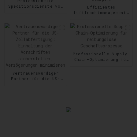
Professionelle
Speditionsdienste von
Effizientes
Tür zu Tür:
Luftfrachtmanagement:
Zuverlässigkeit auf
Geschwindigkeit und
Schritt und Tritt
Präzision im Versand
steigern
Professionelle Supply-
Chain-Optimierung für
reibungslose
Geschäftsprozesse
Vertrauenswürdiger
Partner für die US-
Zollabfertigung:
Einhaltung der
Vorschriften
sicherstellen,
Verzögerungen
minimieren