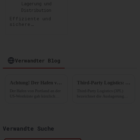
Effiziente und
sichere
Lagerlösungen:
Optimierung Ihrer
Lagerung und
Distribution
Verwandter Blog
Achtung! Der Hafen von Portland an der US-Westküste stellt im Oktober dieses Jahres den Containerverkehr ein!
Third-Party Logistics: Vereinfachung der Lieferkettenabläufe
Der Hafen von Portland an der
Third-Party Logistics (3PL)
US-Westküste gab kürzlich
bezeichnet die Auslagerung
bekannt, dass er den
Ihrer Logistikabläufe und Ihres
Containertransport zum 1.
Supply Chain Managements an
Oktober dieses Jahres
ein externes Unternehmen.
einstellen wird. Der Hafen von
Portland verfügt über die ...
Verwandte Suche