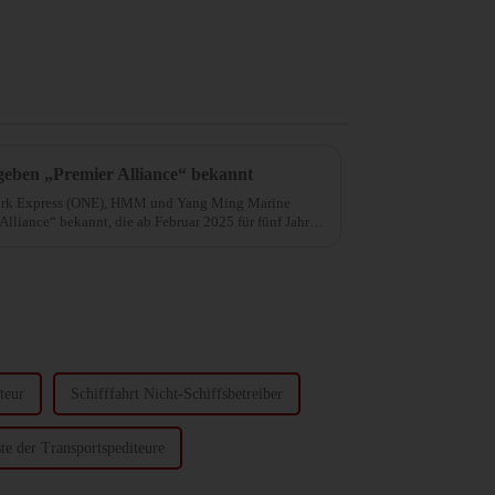
ben „Premier Alliance“ bekannt
ork Express (ONE), HMM und Yang Ming Marine
Alliance“ bekannt, die ab Februar 2025 für fünf Jahre
teur
Schifffahrt Nicht-Schiffsbetreiber
ste der Transportspediteure