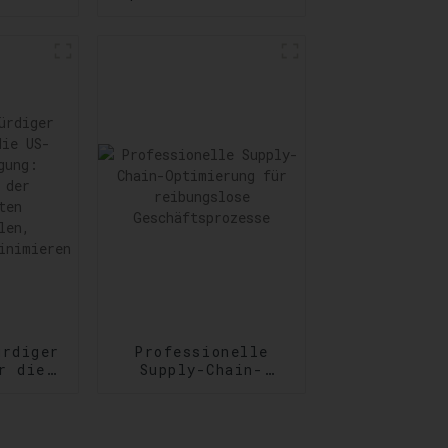
nste:
von Tür zu Tür:
ng
Zuverlässigkeit
er und
auf Schritt und
der
Tritt
derungen
ürdiger
Professionelle
r die
Supply-Chain-
Optimierung für
igung:
reibungslose
g der
Geschäftsprozesse
ften