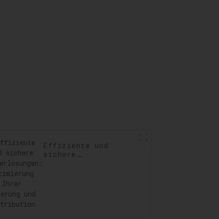
llen,
ngen
ren
Effiziente und
sichere
Lagerlösungen:
Optimierung Ihrer
Lagerung und
Distribution