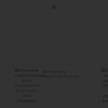
sicherste
Verzögeru
minimie
Umfassende
t:
Logistiklösungen
durch
Drittanbieter: Ihre
Fracht, unser
Engagement