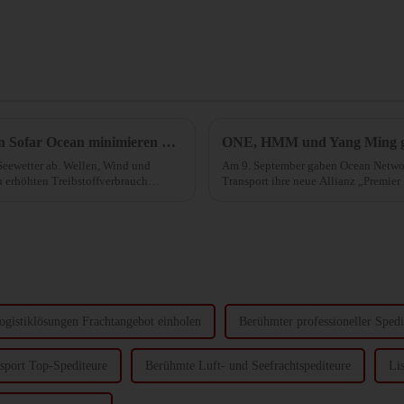
Die hervorragenden Wettervorhersagen von Sofar Ocean minimieren die Reisekosten.
ONE, HMM und Yang Ming ge
 Seewetter ab. Wellen, Wind und
Am 9. September gaben Ocean Netw
h erhöhten Treibstoffverbrauch
Transport ihre neue Allianz „Premier 
in Kraft tritt. Die Allianz...
ogistiklösungen Frachtangebot einholen
Berühmter professioneller Spedi
sport Top-Spediteure
Berühmte Luft- und Seefrachtspediteure
Li