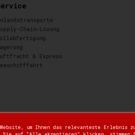
Service
nlandstransporte
upply-Chain-Lösung
ollabfertigung
agerung
uftfracht & Express
eeschifffahrt
 Website, um Ihnen das relevanteste Erlebnis z
 Sie auf "Alle akzeptieren" klicken, stimmen 