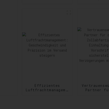
Amazon Services:
Versanddie
Effizienzsteigerung
Erfüllu
bei der
vielfältig
Auftragsabwicklung
dringen
Versandanfor
Effizientes
Vertrauensw
Luftfrachtmanagement:
Partner fü
Geschwindigkeit
US-
und Präzision im
Zollabfert
Versand steigern
Einhaltun
Vorschri