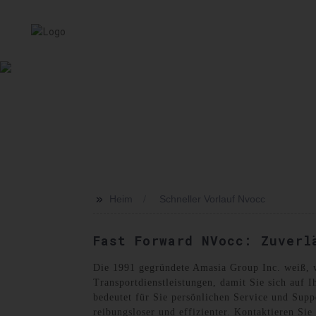
HEIM
SERVICE
ÜBER UNS
NACHRICHT
VER
>>
Heim
Schneller Vorlauf Nvocc
Fast Forward NVocc: Zuverl
Die 1991 gegründete Amasia Group Inc. weiß, wi
Transportdienstleistungen, damit Sie sich auf
bedeutet für Sie persönlichen Service und Supp
reibungsloser und effizienter. Kontaktieren Sie 