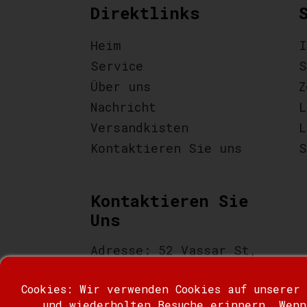
Direktlinks
Heim
I
Service
S
Über uns
Z
Nachricht
L
Versandkisten
L
Kontaktieren Sie uns
S
Kontaktieren Sie
Uns
Adresse: 52 Vassar St,
Staten Island, NY 10314
Cookies: Wir verwenden Cookies auf unserer
Tel: +1 646-403-6246
und wiederholten Besuche erinnern. Wenn