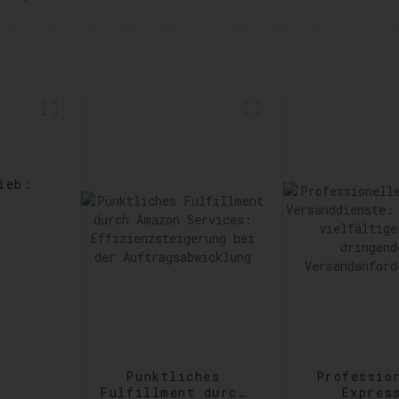
ieb:
rts
Pünktliches
Professio
Fulfillment durch
Expres