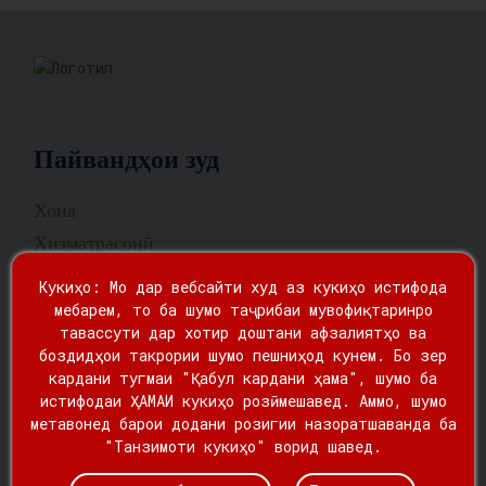
Пайвандҳои зуд
Хона
Хизматрасонӣ
Дар бораи мо
Кукиҳо: Мо дар вебсайти худ аз кукиҳо истифода
a
Хабарҳо
мебарем, то ба шумо таҷрибаи мувофиқтаринро
тавассути дар хотир доштани афзалиятҳо ва
Қуттиҳои интиқол
боздидҳои такрории шумо пешниҳод кунем. Бо зер
Бо мо тамос гиред
кардани тугмаи "Қабул кардани ҳама", шумо ба
истифодаи ҲАМАИ кукиҳо розӣ мешавед. Аммо, шумо
Хизматрасонӣ
метавонед барои додани розигии назоратшаванда ба
"Танзимоти кукиҳо" ворид шавед.
Боркашонии дохилӣ