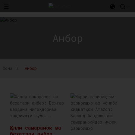
l
Анбор
Хона
Анбор
Ҳалли самаранок ва
бехатари анбор: