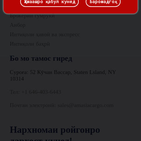
Ҳамаашро қабул кунед
Баромадгоҳ
Роҳи ҳалли занҷираи таъминот
Брокерии гумрукӣ
Анбор
Интиқоли ҳавоӣ ва экспресс
Интиқоли баҳрӣ
Бо мо тамос гиред
Суроға: 52 Кӯчаи Вассар, Staten Lsland, NY
10314
Тел: +1 646-403-6443
Почтаи электронӣ: sales@amasiacargo.com
Нархномаи ройгонро
дархост кунед!