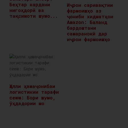
Беҳтар кардани
Иҷрои саривақтии
нигоҳдорӣ ва
фармоишҳо аз
тақсимоти шумо...
ҷониби хидматҳои
Amazon: Баланд
бардоштани
самаранокӣ дар
иҷрои фармоишҳо
Ҳалли ҳамаҷонибаи
логистикии тарафи
сеюм: Бори шумо,
ӯҳдадории мо