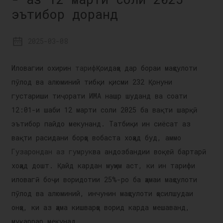
эътибор доранд
2025-03-08
Иловагии охирин
тариф
Қоидаҳо дар бораи маҳсулоти
пӯлод ва алюминий тибқи қисми 232 Қонуни
густариши тиҷорати ИМА нашр шуданд ва соати
12:01-и шаби 12 марти соли 2025 ба вақти шарқӣ
эътибор пайдо мекунанд. Татбиқи ин сиёсат аз
вақти расидани борҳо вобаста хоҳад буд, аммо
Гузарондан аз гумрук
ва андозбандии воқеӣ бартарӣ
хоҳад дошт. Қайд кардан муҳим аст, ки ин тарифи
иловагӣ боҷи воридотии 25%-ро ба ҳамаи маҳсулоти
пӯлод ва алюминий, инчунин маҳсулоти ҳосилшудаи
онҳо, ки аз ҳама кишварҳо ворид карда мешаванд,
муқаррар мекунад.