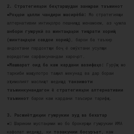
2. Стратегияҳои беҳтаршудаи занҷираи таъминот
●
Роҳҳои ҳалли чандири масирёбӣ:
Мо стратегияҳои
алтернативии интиқолро пешниҳод менамоем, аз ҷумла
анбори гумрукӣ
ва
минтақаҳои тиҷорати хориҷӣ
(минтақаҳои савдои хориҷӣ)
, барои ба таъхир
андохтани пардохтҳои боҷ ё омӯхтани усулҳои
воридотии сарфакунандаи хароҷот.
●
Машварат оид ба кам кардани вазифаҳо:
Гурӯҳи мо
таркиби маҳсулотро таҳлил мекунад ва дар бораи
эҳтимолият маслиҳат медиҳад
танзимоти
таъминкунандагон ё стратегияҳои алтернативии
таъминот
барои кам кардани таъсири тарифҳо.
3. Расмиётдиҳии гумрукии зуд ва бехатар
● Шарикии мустақими мо бо брокерҳои гумрукии ИМА
кафолат медиҳад, ки
тозакунии босуръат
, кам