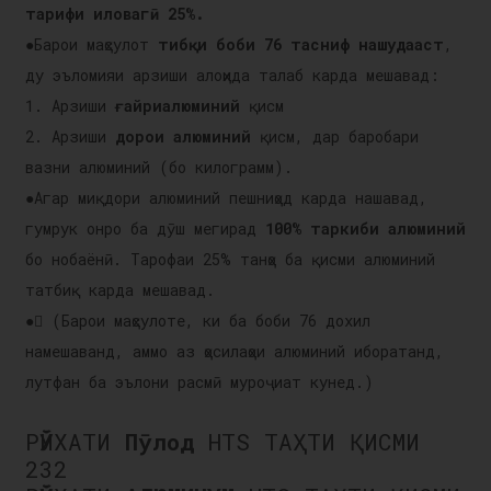
тарифи иловагӣ 25%.
●
Барои маҳсулот
тибқи боби 76 тасниф нашудааст
,
ду эъломияи арзиши алоҳида талаб карда мешавад:
1. Арзиши
ғайриалюминий
қисм
2. Арзиши
дорои алюминий
қисм, дар баробари
вазни алюминий (бо килограмм).
●
Агар миқдори алюминий пешниҳод карда нашавад,
гумрук онро ба дӯш мегирад
100% таркиби алюминий
бо нобаёнӣ. Тарофаи 25% танҳо ба қисми алюминий
татбиқ карда мешавад.
●
 (Барои маҳсулоте, ки ба боби 76 дохил
намешаванд, аммо аз ҳосилаҳои алюминий иборатанд,
лутфан ба эълони расмӣ муроҷиат кунед.)
РӮЙХАТИ
Пӯлод
HTS ТАҲТИ ҚИСМИ
232