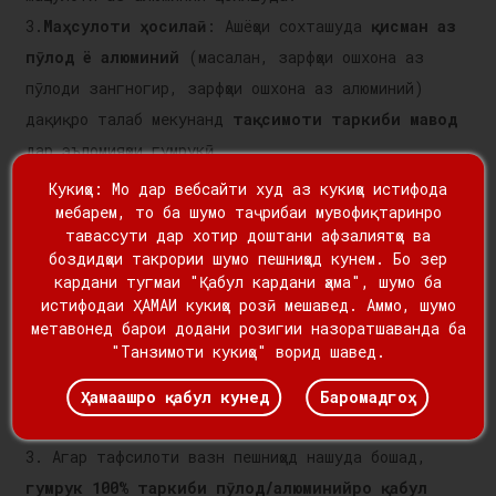
3.
Маҳсулоти ҳосилаӣ
: Ашёҳои сохташуда
қисман аз
пӯлод ё алюминий
(масалан, зарфҳои ошхона аз
пӯлоди зангногир, зарфҳои ошхона аз алюминий)
дақиқро талаб мекунанд
тақсимоти таркиби мавод
дар эъломияҳои гумрукӣ.
Кукиҳо: Мо дар вебсайти худ аз кукиҳо истифода
Талабот оид ба риоя ва эъломия
мебарем, то ба шумо таҷрибаи мувофиқтаринро
тавассути дар хотир доштани афзалиятҳо ва
боздидҳои такрории шумо пешниҳод кунем. Бо зер
Барои маҳсулоти ғайрипӯлодӣ/алюминий, ки ин
кардани тугмаи "Қабул кардани ҳама", шумо ба
металлҳоро дар бар мегиранд,
корхонаҳо бояд
истифодаи ҲАМАИ кукиҳо розӣ мешавед. Аммо, шумо
метавонед барои додани розигии назоратшаванда ба
изҳор кунанд:
"Танзимоти кукиҳо" ворид шавед.
1. Он
арзиши қисми ғайриметаллӣ
алоҳида.
2. Он
арзиш ва вазни (кг) қисми пӯлод/алюминий
Ҳамаашро қабул кунед
Баромадгоҳ
барои таъмини ҳисобҳои дақиқи тарифҳо.
3. Агар тафсилоти вазн пешниҳод нашуда бошад,
гумрук 100% таркиби пӯлод/алюминийро қабул