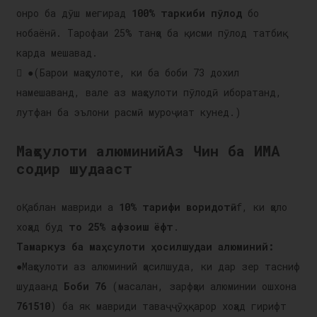
онро ба дӯш мегирад
100% таркиби пӯлод
бо
нобаёнӣ. Тарофаи 25% танҳо ба қисми пӯлод татбиқ
карда мешавад.
 ●(Барои маҳсулоте, ки ба боби 73 дохил
намешаванд, вале аз маҳсулоти пӯлодӣ иборатанд,
лутфан ба эълони расмӣ муроҷиат кунед.)
Маҳсулоти алюминий
Аз Чин ба ИМА
содир шудааст
oҚаблан мавриди a
10% тарифи воридотӣ
f, ки ҳоло
хоҳад буд
то 25% афзоиш ёфт
.
Тамаркуз ба маҳсулоти ҳосилшудаи алюминий:
●
Маҳсулоти аз алюминий ҳосилшуда, ки дар зер тасниф
шудаанд
Боби 76
(масалан, зарфҳои алюминии ошхона
761510
) ба як мавриди таваҷҷӯҳ қарор хоҳад гирифт