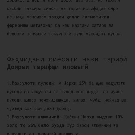
касбии таъсири сиёсат ва тарзи истифодаи онро
пешниҳод менамоем
роҳҳои ҳалли логистикии
фармоишӣ
метавонад ба кам кардани хатарҳо ва
беҳсозии занҷираи таъминоти шумо мусоидат кунад.
Фаҳмидани сиёсати нави тарифӣ
Доираи тарифҳои иловагӣ
1.
Маҳсулоти пӯлодӣ:
А
Нархи 25%
ба ҳама маҳсулоти
пӯлодӣ ва маҳсулоти аз пӯлод сохташуда, аз ҷумла
пӯлоди ҳамвор печонидашуда, милаҳо, чӯбҳо, найчаҳо ва
ҷузъҳои сохторӣ дахл дорад.
2.
Маҳсулоти алюминий
: Қаблан
Нархи андози 10%
ҳоло то 25% боло бурда шуд
барои алюминий ва
маҳсулоти аз алюминий ҳосилшуда.