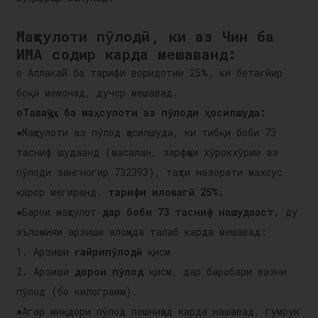
Маҳсулоти пӯлодӣ, ки аз Чин ба
ИМА содир карда мешаванд:
o Аллакай ба тарифи воридотии 25%, ки бетағйир
боқӣ мемонад, дучор мешавад.
oТаваҷҷӯҳ ба маҳсулоти аз пӯлоди ҳосилшуда:
●Маҳсулоти аз пӯлод ҳосилшуда, ки тибқи боби 73
тасниф шудаанд (масалан, зарфҳои хӯрокхӯрии аз
пӯлоди зангногир 732393), таҳти назорати махсус
қарор мегиранд.
тарифи иловагӣ 25%.
a
●Барои маҳсулот
дар боби 73 тасниф нашудааст
, ду
эъломияи арзиши алоҳида талаб карда мешавад:
1. Арзиши
ғайрипӯлодӣ
қисм
2. Арзиши
дорои пӯлод
қисм, дар баробари вазни
пӯлод (бо килограмм).
●Агар миқдори пӯлод пешниҳод карда нашавад, гумрук