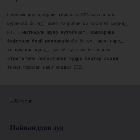
Паймоиш дар қоидаҳои тиҷорати ИМА метавонад
мураккаб бошад, аммо таҷрибаи мо кафолат медиҳад,
ки...
интиқоли шумо мутобиқат, камхарҷ ва
бефосила боқӣ мемонад
Имрӯз бо мо тамос гиред,
то муҳокима кунед, ки чӣ гуна мо метавонем
стратегияи логистикии худро беҳтар созед
тибқи тарифҳои нави моддаи 232.
Пайвандҳои зуд