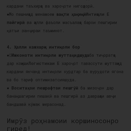
кардани таъхирҳо ва хароҷоти нигоҳдорӣ.
●Мо пешниҳод менамоем
вақти ҳақиқӣ
Интиқоли E
пайгирӣ
ва ҳалли фаъоли масъалаҳо барои пешгирии
қатъи занҷираи таъминот.
4. Ҳалли камхарҷи интиқоли бор
●
Имконоти интиқоли муттаҳидшуда
ба тиҷоратҳо
дар коҳиши
Логистикаи E
хароҷот тавассути муттаҳид
кардани якчанд интиқоли хурдтар ба вурудоти ягона
ва бо тариф оптимизатсияшуда.
●
Воситаҳои пешрафтаи пешгӯӣ
ба мизоҷон дар
банақшагирии пешакӣ ва пешгирӣ аз давраҳои авҷи
бандшавӣ кӯмак мерасонад.
Имрӯз роҳнамоии коршиносонро
гиред!