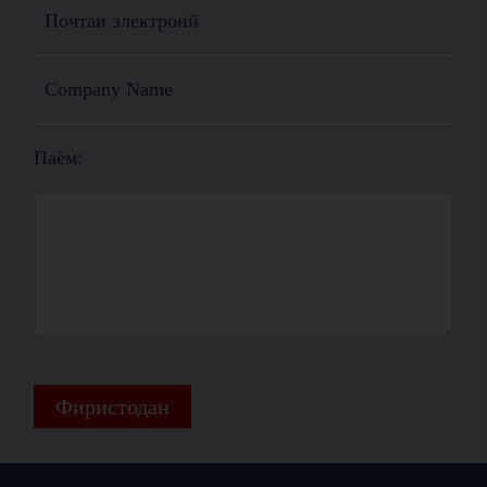
Паём:
Фиристодан