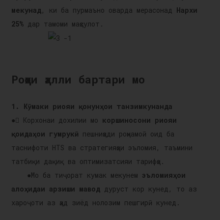
мекунад
, ки ба пурмаъно оварда мерасонад
Нархи
25%
дар тамоми маҳсулот.
Роҳҳои ҳалли бартари мо
1. Кӯмаки риояи қонунҳои танзимкунанда
●
 Корхонаи дохилии мо
коршиносони риояи
қоидаҳои гумрукӣ
пешниҳоди роҳнамоӣ оид ба
таснифоти HTS ва стратегияҳои эъломия, таъмини
татбиқи дақиқ ва оптимизатсияи тарифҳо.
●
Мо ба тиҷорат кумак мекунем
эъломияҳои
алоҳидаи арзиши мавод
дуруст кор кунед, то аз
хароҷоти аз ҳад зиёд нолозим пешгирӣ кунед.