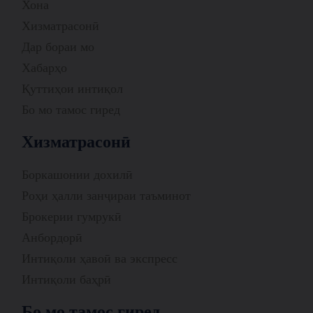
Хона
Хизматрасонӣ
Дар бораи мо
Хабарҳо
Қуттиҳои интиқол
Бо мо тамос гиред
Хизматрасонӣ
Боркашонии дохилӣ
Роҳи ҳалли занҷираи таъминот
Брокерии гумрукӣ
Анбордорӣ
Интиқоли ҳавоӣ ва экспресс
Интиқоли баҳрӣ
Бо мо тамос гиред