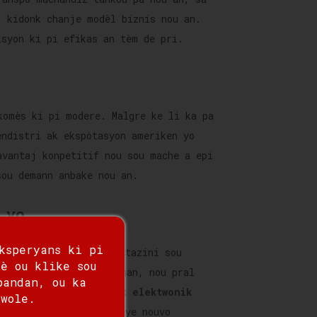
, kidonk chanje modèl biznis nou an.
isyon ki pi efikas an tèm de pri.
komès ki pi modere. Malgre ke li ka pa
endistri ak ekspòtasyon ameriken yo
avantaj konpetitif nou sou mache a epi
sou demann anbake nou an.
 yo
ksperyans ki pi
gradyèl nan depandans Etazini sou
è ou klike sou
i oryante entènasyonalman, nou pral
pandan, ou ka
leksib ak fyab.
Lojistik elektwonik
twole.
enn ekipman yo pral kreye nouvo