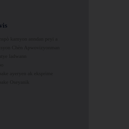
vis
nspò kamyon anndan peyi a
isyon Chèn Apwovizyonman
tye ladwann
po
ake ayeryen ak eksprime
ake Oseyanik