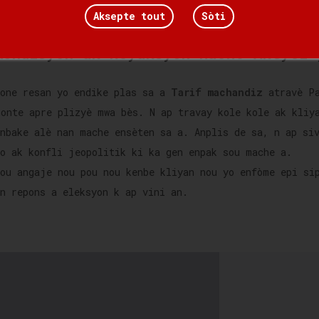
pòtinite pou biznis nou an.
Aksepte tout
Sòti
Kondisyon ak Reyaksyon Mache Aktyèl 
Done resan yo endike plas sa a
Tarif machandiz
atravè Pa
monte apre plizyè mwa bès. N ap travay kole kole ak kliy
anbake alè nan mache ensèten sa a. Anplis de sa, n ap si
yo ak konfli jeopolitik ki ka gen enpak sou mache a.
Nou angaje nou pou nou kenbe kliyan nou yo enfòme epi si
n repons a eleksyon k ap vini an.