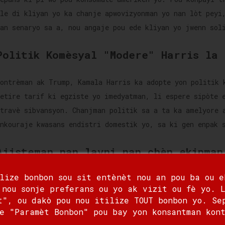
vle di kliyan yo ka chanje apwovizyonman yo nan lòt peyi
Nan senaryo sa a, nou angaje pou ede kliyan yo jwenn sol
Politik Komèsyal "Modere" Harris la
Kontrèman ak Trump, Kamala Harris ka adopte yon politik 
retire tarif ki egziste yo imedyatman, li espere sipòte 
atravè sibvansyon. Chanjman politik sa a ta ka amelyore 
ankouraje kwasans endistri domestik yo, sa ki gen enpak 
Ajisteman nan lavni nan chèn ekipman
ilize bonbon sou sit entènèt nou an pou ba ou e
Kèlkeswa rezilta eleksyon an, nou obsève yon diminisyon 
 nou sonje preferans ou yo ak vizit ou fè yo. L
chenn ekipman Chinwa yo. Antanke yon konpayi machandiz k
t", ou dakò pou nou itilize TOUT bonbon yo. Se
kontinye siveye chanjman sa yo pou asire nou bay sèvis f
e "Paramèt Bonbon" pou bay yon konsantman kon
solisyon pou kliyan nou yo. Nou kwè ke divèsifikasyon ch