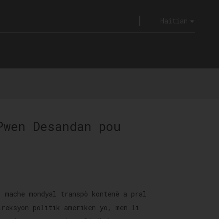
Haitian
Pwen Desandan pou
, mache mondyal transpò kontenè a pral
ireksyon politik ameriken yo, men li