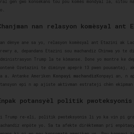
pral gen gwo konsekans tou pou komès mondyal la, sitou n
o.
Chanjman nan relasyon komèsyal ant E
Nan dènye ane sa yo, relasyon komèsyal ant Etazini ak La
Drewry a, depandans Etazini sou machandiz Chinwa yo te d
administrasyon Trump la te kòmanse. Done yo montre ke de
kontenè Ozetazini te diminye apeprè 13 pwen pousantaj, a
sa a. Antanke Ameriken
Konpayi machandiz
Konpayi an, n a
atansyon epi n ap ajiste aktivman estrateji chèn ekipman
Enpak potansyèl politik pwoteksyonis
Si Trump re-eli, politik pwoteksyonis li yo ka vin pi gr
machandiz enpòte yo. Sa ta afekte dirèkteman pri enpòtas
depans ki pi wo pou konsomatè ameriken yo. Pou konpayi t