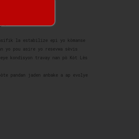
yo
sifik la estabilize epi yo kòmanse
an yo pou asire yo resevwa sèvis
veye kondisyon travay nan pò Kòt Lès
pòte pandan jaden anbake a ap evolye