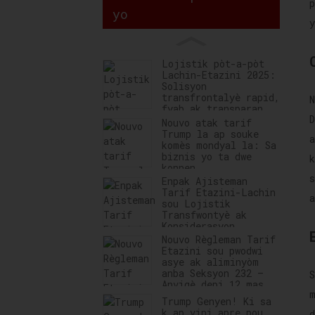
yo
y
Lojistik pòt-a-pòt
Lachin-Etazini 2025:
Solisyon
transfrontalyè rapid,
fyab ak transparan
Nouvo atak tarif
Trump la ap souke
komès mondyal la: Sa
biznis yo ta dwe
konnen
Enpak Ajisteman
Tarif Etazini-Lachin
sou Lojistik
Transfwontyè ak
Konsiderasyon
Estratejik
Nouvo Règleman Tarif
Etazini sou pwodwi
asye ak aliminyòm
anba Seksyon 232 –
Anvigè depi 12 mas
2025
Trump Genyen! Ki sa
k ap vini apre pou