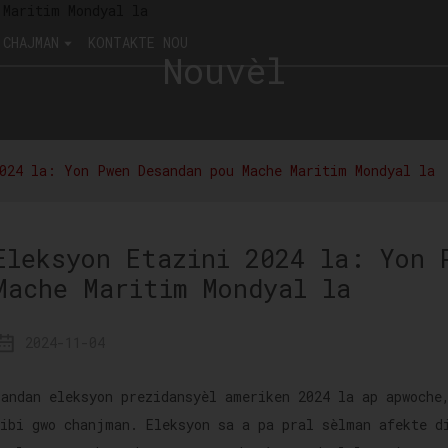
 CHAJMAN
KONTAKTE NOU
Nouvèl
024 la: Yon Pwen Desandan pou Mache Maritim Mondyal la
Eleksyon Etazini 2024 la: Yon 
Mache Maritim Mondyal la
2024-11-04
Pandan eleksyon prezidansyèl ameriken 2024 la ap apwoche
sibi gwo chanjman. Eleksyon sa a pa pral sèlman afekte d