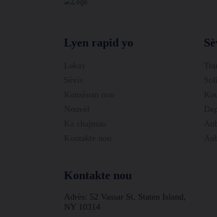
Lyen rapid yo
Sè
Lakay
Tra
Sèvis
Sol
Konsènan nou
Kou
Nouvèl
De
Ka chajman
Anb
Kontakte nou
Anb
Kontakte nou
Adrès: 52 Vassar St, Staten Island,
NY 10314