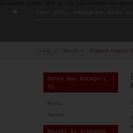
LAKAY
SÈVIS
KONSÈNAN NOU
NOUVÈL
KA
Lakay
Nouvèl
Eleksyon Etazini 2
Dènye Nan Kategori
Yo
Nouvèl
Tandans
Nouvèl ki prezante