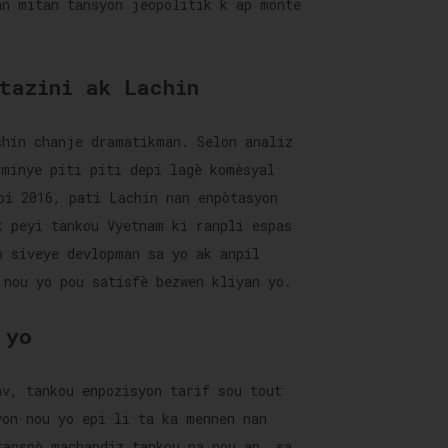
an mitan tansyon jeopolitik k ap monte
tazini ak Lachin
chin chanje dramatikman. Selon analiz
iminye piti piti depi lagè komèsyal
pi 2016, pati Lachin nan enpòtasyon
k peyi tankou Vyetnam ki ranpli espas
p siveye devlopman sa yo ak anpil
 nou yo pou satisfè bezwen kliyan yo.
 yo
av, tankou enpozisyon tarif sou tout
yon nou yo epi li ta ka mennen nan
ranspò machandiz tankou pa nou an, sa